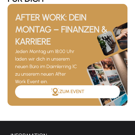
AFTER WORK: DEIN
MONTAG – FINANZEN &
KARRIERE
Jeden Montag um 18:00 Uhr
laden wir dich in unserem
neuen Büro im Daimlerring 1C
zu unserem neuen After
Work Event ein.
ZUM EVENT