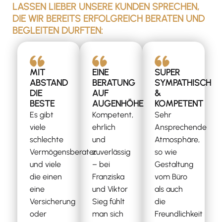
LASSEN LIEBER UNSERE KUNDEN SPRECHEN,
DIE WIR BEREITS ERFOLGREICH BERATEN UND
BEGLEITEN DURFTEN:
MIT
EINE
SUPER
ABSTAND
BERATUNG
SYMPATHISCH
DIE
AUF
&
BESTE
AUGENHÖHE
KOMPETENT
Es gibt
Kompetent,
Sehr
viele
ehrlich
Ansprechende
schlechte
und
Atmosphäre,
Vermögensberater
zuverlässig
so wie
und viele
– bei
Gestaltung
die einen
Franziska
vom Büro
eine
und Viktor
als auch
Versicherung
Sieg fühlt
die
oder
man sich
Freundlichkeit