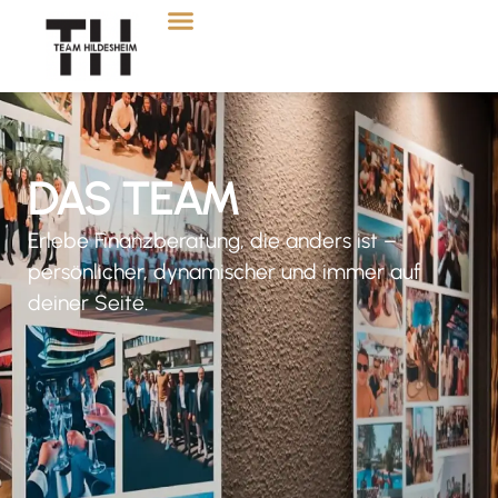
DAS
TEAM
Erlebe Finanzberatung, die anders ist –
persönlicher, dynamischer und immer auf
deiner Seite.