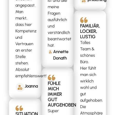
ist und alle
angepasst.
meine
Man
Fragen
merkt,
ausführlich
dass hier
FAMILIÄR,
und
LOCKER,
Kompetenz
verständlich
LUSTIG
und
beantwortet
Tolles
Vertrauen
hat.
Team &
an erster
Annette
schönes
Stelle
Donath
Büro.
stehen.
Hier fühlt
Absolut
man sich
empfehlenswert!
wirklich
FÜHLE
Joanna
wohl und
MICH
IMMER
gut
GUT
aufgehoben.
AUFGEHOBEN
Die
Super
Atmosphäre
SITUATION