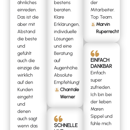
ähnliches
bestens
der
einreden.
beraten.
Mitarbeiter.
Das ist die
Klare
Top Team.
aber mit
Erklärungen,
Marvin
Abstand
individuelle
Ruperrecht
die beste
Lösungen
und
und eine
gefühlt
Beratung
EINFACH
auch die
auf
DANKBAR
einzige die
Augenhöhe.
Einfach
wirklich
Absolute
super
auf den
Empfehlung!
zufrieden.
Kunden
Chantale
Ich bin bei
eingeht
Werner
der lieben
und
Maren
denen
Sippel und
auch sagt
fühle mich
SCHNELLE
wenn das