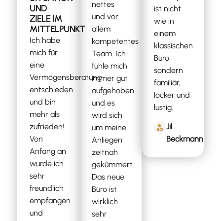
nettes
UND
ist nicht
und vor
ZIELE IM
wie in
MITTELPUNKT
allem
einem
Ich habe
kompetentes
klassischen
mich für
Team. Ich
Büro
eine
fühle mich
sondern
Vermögensberatung
immer gut
familiär,
entschieden
aufgehoben
locker und
und bin
und es
lustig.
mehr als
wird sich
zufrieden!
Jil
um meine
Von
Beckmann
Anliegen
Anfang an
zeitnah
wurde ich
gekümmert.
sehr
Das neue
freundlich
Büro ist
empfangen
wirklich
und
sehr