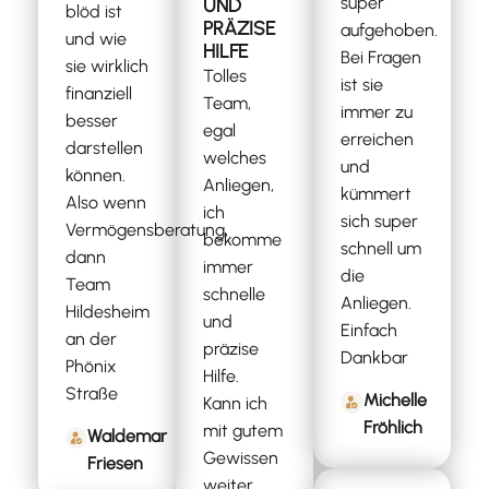
super
UND
blöd ist
PRÄZISE
aufgehoben.
und wie
HILFE
Bei Fragen
sie wirklich
Tolles
ist sie
finanziell
Team,
immer zu
besser
egal
erreichen
darstellen
welches
und
können.
Anliegen,
kümmert
Also wenn
ich
sich super
Vermögensberatung,
bekomme
schnell um
dann
immer
die
Team
schnelle
Anliegen.
Hildesheim
und
Einfach
an der
präzise
Dankbar
Phönix
Hilfe.
Straße
Michelle
Kann ich
Fröhlich
mit gutem
Waldemar
Gewissen
Friesen
weiter