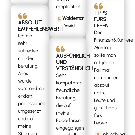
empfehlen!
TIPPS
Waldemar
FÜRS
ABSOLUT
LEBEN
David
EMPFEHLENSWERT!
Den
Ich bin
Finanzen&Karriere
sehr
Montag
zufrieden
sollte man
AUSFÜHRLICH
mit der
UND
auf jeden
Beratung.
VERSTÄNDLICH
Fall mal
Alles
Sehr
mitnehmen,
wurde
kompetente
absolut
verständlich
freundliche
nette
erklärt,
Beratung,
Leute und
professionell
die auf
gute Tipps
umgesetzt
meine
fürs
und auf
Bedürfnisse
Leben.
meine
eingegangen
Situation
philschling